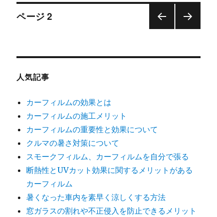
投
ページ
2
前の
次の
稿
ペー
ペー
ジ
ジ
ナ
人気記事
ビ
カーフィルムの効果とは
ゲ
カーフィルムの施工メリット
ー
カーフィルムの重要性と効果について
クルマの暑さ対策について
シ
スモークフィルム、カーフィルムを自分で張る
断熱性とUVカット効果に関するメリットがある
ョ
カーフィルム
暑くなった車内を素早く涼しくする方法
ン
窓ガラスの割れや不正侵入を防止できるメリット