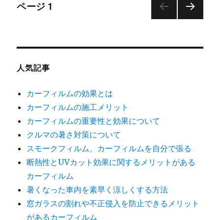
投
ページ
1
次の
稿
ペー
ジ
ナ
人気記事
ビ
カーフィルムの効果とは
ゲ
カーフィルムの施工メリット
ー
カーフィルムの重要性と効果について
クルマの暑さ対策について
シ
スモークフィルム、カーフィルムを自分で張る
断熱性とUVカット効果に関するメリットがある
ョ
カーフィルム
暑くなった車内を素早く涼しくする方法
ン
窓ガラスの割れや不正侵入を防止できるメリット
があるカーフィルム